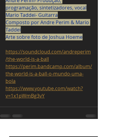
Andre Perim- Produção, 
programação, sintetizadores, vocal
Mario Taddei- Guitarra
Composto por Andre Perim & Mario 
Taddei
Arte sobre foto de Joshua Hoeme
https://soundcloud.com/andreperim
/the-world-is-a-ball
https://perim.bandcamp.com/album/
the-world-is-a-ball-o-mundo-uma-
bola
https://www.youtube.com/watch?
v=1x1pWmBg3vY
Posts recentes
Ver tudo