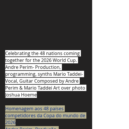
Celebrating the 48 nations coming 
together for the 2026 World Cup. 
Andre Perim- Production, 
programming, synths Mario Taddei- 
Vocal, Guitar Composed by Andre 
Perim & Mario Taddei Art over photo 
Joshua Hoeme
Homenagem aos 48 países 
competidores da Copa do mundo de 
2026