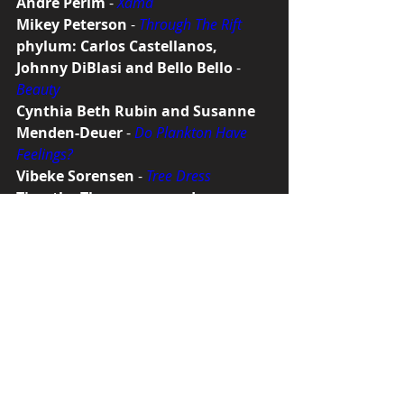
Andre Perim
 - 
Xamã
Mikey Peterson
 - 
Through The Rift
phylum: Carlos Castellanos, 
Johnny DiBlasi and Bello Bello
 - 
Beauty
Cynthia Beth Rubin and Susanne 
Menden-Deuer
 - 
Do Plankton Have 
Feelings?
Vibeke Sorensen
 - 
Tree Dress
Timothy Thomasson and 
Benjamin Keenan
 - 
6000 Years: 
Visualising Human Non-human 
Interactions
Carmen Gil Vrolijk
 - 
Hyb
ris
Artistas adicionais na exibição 
(não presentes)
Yoon Chung Han
 - 
The Future is Red
Jenna deBoisblanc
 - 
Netscapes
***