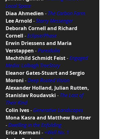
Local Space
Diaa Ahmedien
 - 
The Carbon Farm
Lee Arnold
 - 
Starry Messenger
Deborah Cornell and Richard 
Cornell
 - 
Eclipse/Phase
Erwin Driessens and Maria 
Verstappen
 - 
Pareidolia
Mechthild Schmidt Feist
 - 
Engaged 
Media: Lalbagh TreeStory
Eleanor Gates-Stuart and Sergio 
Moroni
 - 
Deep Rooted Vision
Alexander Holland, Julian Rutten, 
Stanislav Roudavski
 - 
The Last of 
Their Kind
Colin Ives
 - 
Generative Landscapes
Mona Kasra and Matthew Burtner
- 
Dwelling in the Enfolding
Erica Kermani
 - 
=Well No. 1