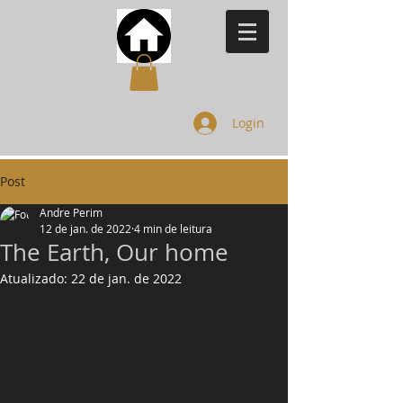
Login
Post
Andre Perim
12 de jan. de 2022
4 min de leitura
The Earth, Our home
Atualizado:
22 de jan. de 2022