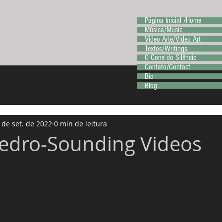
Página Inicial /Home
Música/Music
Video Arte/Video Art
Textos/Writings
O Cone do Silêncio
Contato/Contact
Bio
Blog
 de set. de 2022
0 min de leitura
edro-Sounding Videos