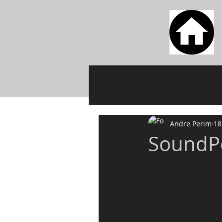
Andre Perim
18
SoundP