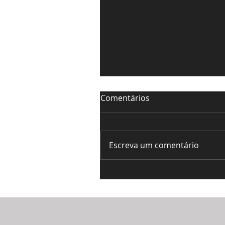
Comentários
Escreva um comentário
TEXNEO NOVUM