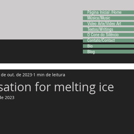
Página Inicial /Home
Música/Music
Video Arte/Video Art
Textos/Writings
O Cone do Silêncio
Contato/Contact
Bio
Blog
 de out. de 2023
1 min de leitura
ation for melting ice
de 2023