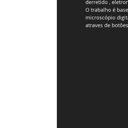
derretido , eletr
O trabalho é bas
microscópio digita
atraves de botõe