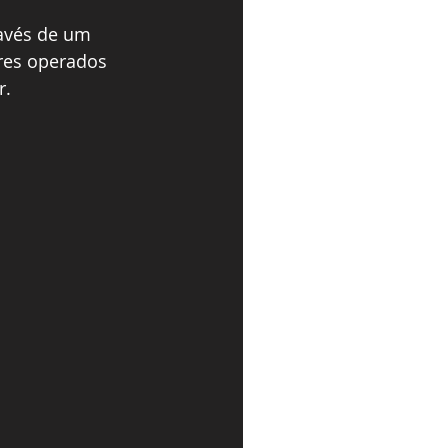
avés de um 
ores operados 
r.