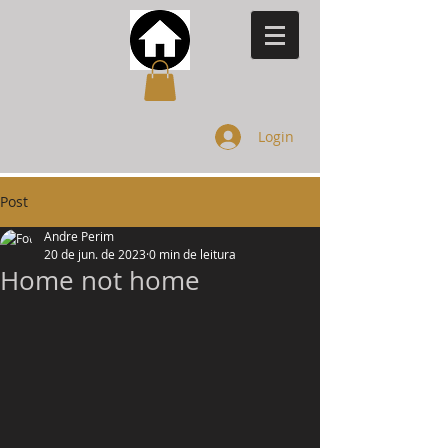
Login
Post
Andre Perim
20 de jun. de 2023
0 min de leitura
Home not home